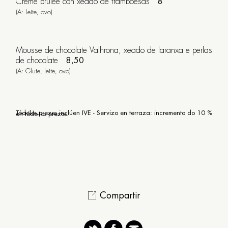
Crème brûlée con xeado de framboesas
8
(A: Leite, ovo)
Mousse de chocolate Valhrona, xeado de laranxa e perlas
de chocolate
8,50
(A: Glute, leite, ovo)
Tódolos prezos inclúen IVE - Servizo en terraza: incremento do 10 % en tódo-los prezos.
Compartir