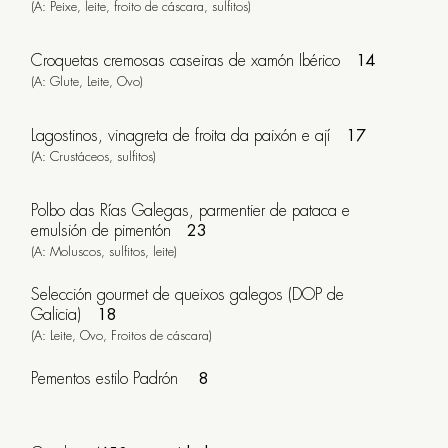
de
(A: Peixe, leite, froito de cáscara, sulfitos)
13:30h
a
Croquetas cremosas caseiras de xamón Ibérico
14
15:30h
(A: Glute, Leite, Ovo)
Ceas:
de
20:30h
Lagostinos, vinagreta de froita da paixón e ají
17
a
(A: Crustáceos, sulfitos)
23:00h
Polbo das Rías Galegas, parmentier de pataca e
emulsión de pimentón
23
Reservar
(A: Moluscos, sulfitos, leite)
Selección gourmet de queixos galegos (DOP de
Galicia)
18
(A: Leite, Ovo, Froitos de cáscara)
Pementos estilo Padrón
8
Galego
Español