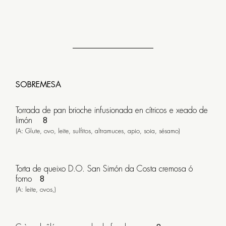
SOBREMESA
Torrada de pan brioche infusionada en cítricos e xeado de
limón
8
(A: Glute, ovo, leite, sulfitos, altramuces, apio, soia, sésamo)
Torta de queixo D.O. San Simón da Costa cremosa ó
forno
8
(A: leite, ovos,)