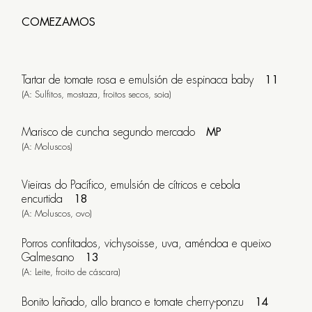
das
Ameas,
COMEZAMOS
9
SANTIAGO
Tartar de tomate rosa e emulsión de espinaca baby
11
DE
(A: Sulfitos, mostaza, froitos secos, soia)
COMPOSTELA
Marisco de cuncha segundo mercado
MP
+34
(A: Moluscos)
981
558
Vieiras do Pacífico, emulsión de cítricos e cebola
encurtida
18
592
(A: Moluscos, ovo)
Porros confitados, vichysoisse, uva, améndoa e queixo
Galmesano
13
(A: Leite, froito de cáscara)
Comidas:
Bonito lañado, allo branco e tomate cherry-ponzu
14