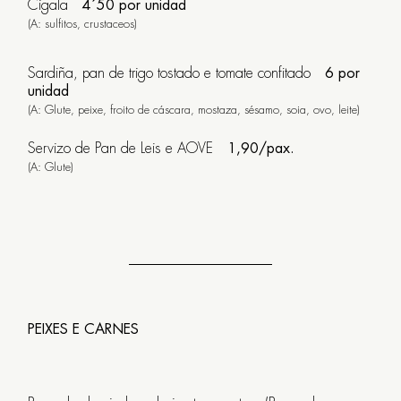
Cigala
4´50 por unidad
(A: sulfitos, crustaceos)
English
Sardiña, pan de trigo tostado e tomate confitado
6 por
unidad
(A: Glute, peixe, froito de cáscara, mostaza, sésamo, soia, ovo, leite)
Servizo de Pan de Leis e AOVE
1,90/pax.
(A: Glute)
PEIXES E CARNES