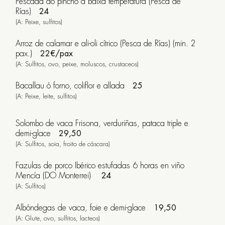
Pescada do pincho a baixa temperatura (Pesca de
Rías)
24
(A: Peixe, sulfitos)
Arroz de calamar e ali-oli cítrico (Pesca de Rías) (min. 2
pax.)
22€/pax
(A: Sulfitos, ovo, peixe, moluscos, crustaceos)
Bacallau ó forno, coliflor e allada
25
(A: Peixe, leite, sulfitos)
Solombo de vaca Frisona, verduriñas, pataca triple e
demi-glace
29,50
(A: Sulfitos, soia, froito de cáscara)
Fazulas de porco Ibérico estufadas 6 horas en viño
Mencía (DO Monterrei)
24
(A: Sulfitos)
Albóndegas de vaca, foie e demi-glace
19,50
(A: Glute, ovo, sulfitos, lacteos)